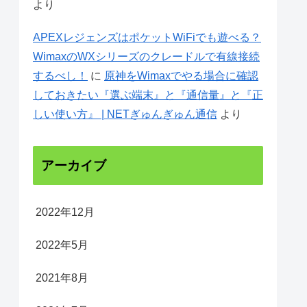
より
APEXレジェンズはポケットWiFiでも遊べる？
WimaxのWXシリーズのクレードルで有線接続
するべし！
に
原神をWimaxでやる場合に確認
しておきたい『選ぶ端末』と『通信量』と『正
しい使い方』 | NETぎゅんぎゅん通信
より
アーカイブ
2022年12月
2022年5月
2021年8月