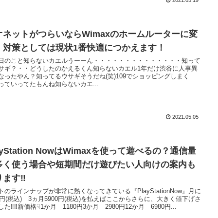
オネットがつらいならWimaxのホームルーターに変
！対策としては現状1番快適につかえます！
日のこと知らないカエルうーーん・・・・・・・・・・・・・・知って
サギ？・・どうしたのかえるくん知らないカエル1年だけ渋谷に人事異
なったやん？知ってるウサギそうだね(笑)109でショッピングしまく
っていってたもんね知らないカエ...
2021.05.05
ayStation NowはWimaxを使って遊べるの？通信量
多く使う場合や短期間だけ遊びたい人向けの案内も
ります‼
トのラインナップが非常に熱くなってきている『PlayStationNow』月に
00円(税込) 3ヵ月5900円(税込)を払えばここからさらに、大きく値下げさ
た‼‼新価格☟1か月 1180円3か月 2980円12か月 6980円...