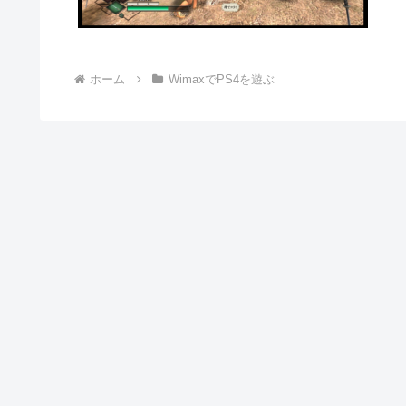
ホーム
WimaxでPS4を遊ぶ