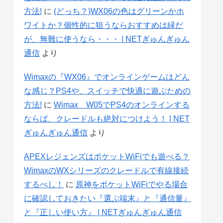
方法!
に
(どっち？)WX06の色はグリーンかホ
ワイトか？個性的に狙うならおすすめは緑だ
が、無難に使うなら・・・ | NETぎゅんぎゅん
通信
より
Wimaxの『WX06』でオンラインゲームはどん
な感じ？PS4や、スイッチで快適に遊ぶための
方法!
に
Wimax W05でPS4のオンラインする
ならば、クレードルも絶対につけよう！ | NET
ぎゅんぎゅん通信
より
APEXレジェンズはポケットWiFiでも遊べる？
WimaxのWXシリーズのクレードルで有線接続
するべし！
に
原神をポケットWiFiでやる場合
に確認しておきたい『選ぶ端末』と『通信量』
と『正しい使い方』 | NETぎゅんぎゅん通信