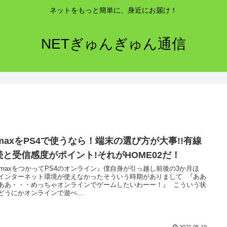
ネットをもっと簡単に、身近にお届け！
NETぎゅんぎゅん通信
imaxをPS4で使うなら！端末の選び方が大事!!有線
続と受信感度がポイント!それがHOME02だ！
imaxをつかってPS4のオンライン』僕自身が引っ越し前後の3か月ほ
インターネット環境が使えなかったそういう時期がありまして 『ああ
ああ・・・めっちゃオンラインでゲームしたいわーー！』 こういう状
どうにかオンラインで遊べ...
2021.05.19