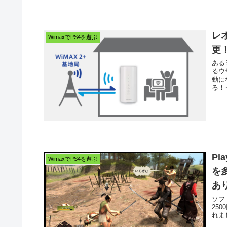
レ
WimaxでPS4を遊ぶ
更
ある
るウ
動に
る！
Pl
WimaxでPS4を遊ぶ
を
あ
ソフ
25
れまし