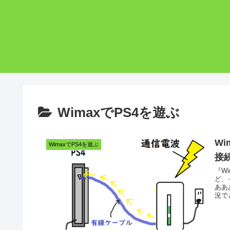
WimaxでPS4を遊ぶ
W
WimaxでPS4を遊ぶ
接
『W
ど、
ああ
況で