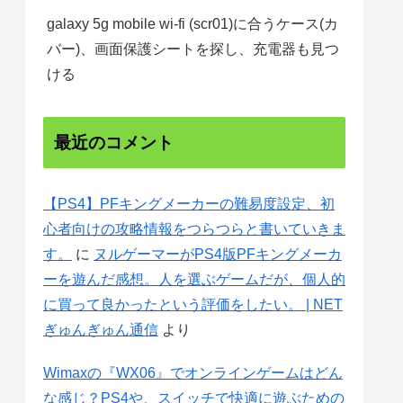
galaxy 5g mobile wi-fi (scr01)に合うケース(カ
バー)、画面保護シートを探し、充電器も見つ
ける
最近のコメント
【PS4】PFキングメーカーの難易度設定、初
心者向けの攻略情報をつらつらと書いていきま
す。
に
ヌルゲーマーがPS4版PFキングメーカ
ーを遊んだ感想。人を選ぶゲームだが、個人的
に買って良かったという評価をしたい。 | NET
ぎゅんぎゅん通信
より
Wimaxの『WX06』でオンラインゲームはどん
な感じ？PS4や、スイッチで快適に遊ぶための