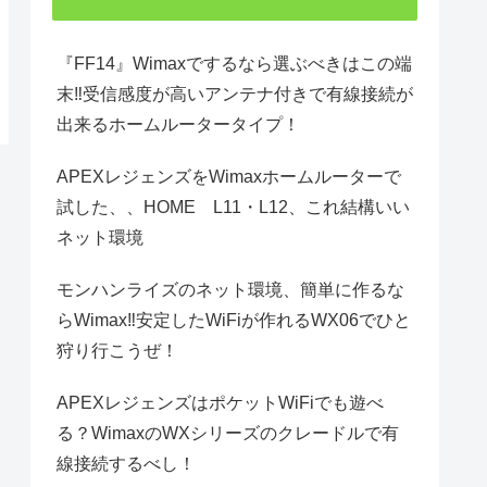
『FF14』Wimaxでするなら選ぶべきはこの端
末‼受信感度が高いアンテナ付きで有線接続が
出来るホームルータータイプ！
APEXレジェンズをWimaxホームルーターで
試した、、HOME L11・L12、これ結構いい
ネット環境
モンハンライズのネット環境、簡単に作るな
らWimax‼安定したWiFiが作れるWX06でひと
狩り行こうぜ！
APEXレジェンズはポケットWiFiでも遊べ
る？WimaxのWXシリーズのクレードルで有
線接続するべし！