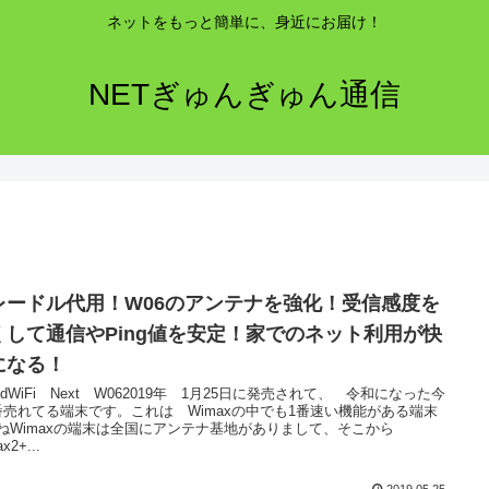
ネットをもっと簡単に、身近にお届け！
NETぎゅんぎゅん通信
レードル代用！W06のアンテナを強化！受信感度を
くして通信やPing値を安定！家でのネット利用が快
になる！
eedWiFi Next W062019年 1月25日に発売されて、 令和になった今
番売れてる端末です。これは Wimaxの中でも1番速い機能がある端末
ねWimaxの端末は全国にアンテナ基地がありまして、そこから
x2+...
2019.05.25