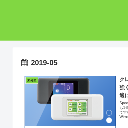
2019-05
ク
未分類
強
適
Sp
も1
です
Wima