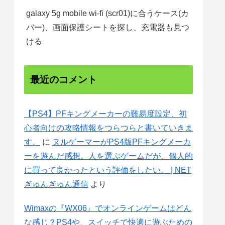
galaxy 5g mobile wi-fi (scr01)に合うケース(カ
バー)、画面保護シートを探し、充電器も見つ
ける
最近のコメント
【PS4】PFキングメーカーの難易度設定、初
心者向けの攻略情報をつらつらと書いていきま
す。
に
ヌルゲーマーがPS4版PFキングメーカ
ーを遊んだ感想。人を選ぶゲームだが、個人的
に買って良かったという評価をしたい。 | NET
ぎゅんぎゅん通信
より
Wimaxの『WX06』でオンラインゲームはどん
な感じ？PS4や、スイッチで快適に遊ぶための