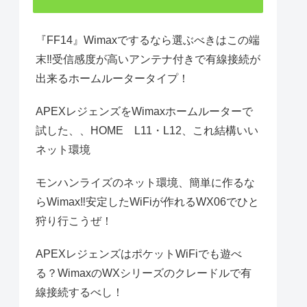
『FF14』Wimaxでするなら選ぶべきはこの端
末‼受信感度が高いアンテナ付きで有線接続が
出来るホームルータータイプ！
APEXレジェンズをWimaxホームルーターで
試した、、HOME L11・L12、これ結構いい
ネット環境
モンハンライズのネット環境、簡単に作るな
らWimax‼安定したWiFiが作れるWX06でひと
狩り行こうぜ！
APEXレジェンズはポケットWiFiでも遊べ
る？WimaxのWXシリーズのクレードルで有
線接続するべし！