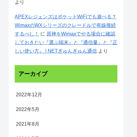
より
APEXレジェンズはポケットWiFiでも遊べる？
WimaxのWXシリーズのクレードルで有線接続
するべし！
に
原神をWimaxでやる場合に確認
しておきたい『選ぶ端末』と『通信量』と『正
しい使い方』 | NETぎゅんぎゅん通信
より
アーカイブ
2022年12月
2022年5月
2021年8月