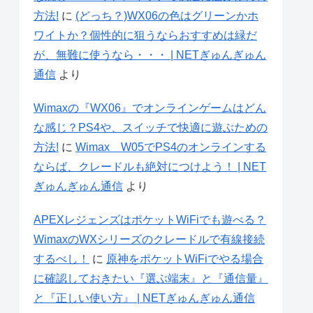
方法!
に
(どっち？)WX06の色はグリーンかホ
ワイトか？個性的に狙うならおすすめは緑だ
が、無難に使うなら・・・ | NETぎゅんぎゅん
通信
より
Wimaxの『WX06』でオンラインゲームはどん
な感じ？PS4や、スイッチで快適に遊ぶための
方法!
に
Wimax W05でPS4のオンラインする
ならば、クレードルも絶対につけよう！ | NET
ぎゅんぎゅん通信
より
APEXレジェンズはポケットWiFiでも遊べる？
WimaxのWXシリーズのクレードルで有線接続
するべし！
に
原神をポケットWiFiでやる場合
に確認しておきたい『選ぶ端末』と『通信量』
と『正しい使い方』 | NETぎゅんぎゅん通信