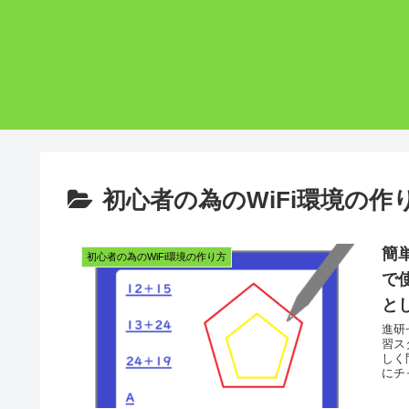
初心者の為のWiFi環境の作
簡
初心者の為のWiFi環境の作り方
で
と
進研
習ス
しく
にチ