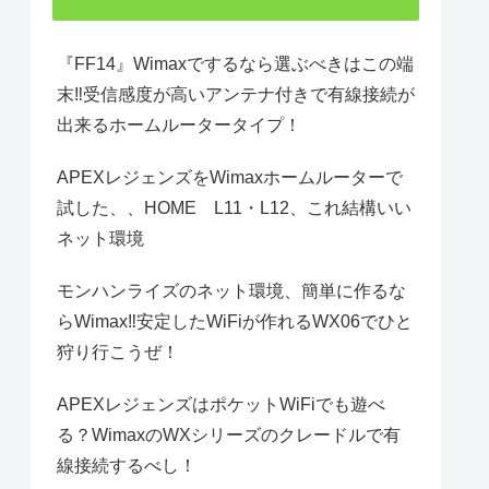
『FF14』Wimaxでするなら選ぶべきはこの端
末‼受信感度が高いアンテナ付きで有線接続が
出来るホームルータータイプ！
APEXレジェンズをWimaxホームルーターで
試した、、HOME L11・L12、これ結構いい
ネット環境
モンハンライズのネット環境、簡単に作るな
らWimax‼安定したWiFiが作れるWX06でひと
狩り行こうぜ！
APEXレジェンズはポケットWiFiでも遊べ
る？WimaxのWXシリーズのクレードルで有
線接続するべし！