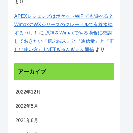
より
APEXレジェンズはポケットWiFiでも遊べる？
WimaxのWXシリーズのクレードルで有線接続
するべし！
に
原神をWimaxでやる場合に確認
しておきたい『選ぶ端末』と『通信量』と『正
しい使い方』 | NETぎゅんぎゅん通信
より
アーカイブ
2022年12月
2022年5月
2021年8月