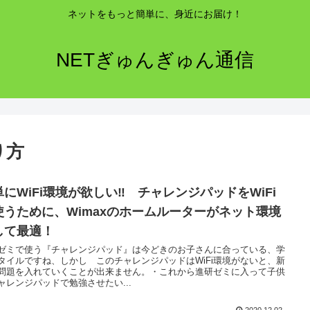
ネットをもっと簡単に、身近にお届け！
NETぎゅんぎゅん通信
り方
単にWiFi環境が欲しい‼ チャレンジパッドをWiFi
使うために、Wimaxのホームルーターがネット環境
して最適！
ゼミで使う『チャレンジパッド』は今どきのお子さんに合っている、学
タイルですね、しかし このチャレンジパッドはWiFi環境がないと、新
問題を入れていくことが出来ません。・これから進研ゼミに入って子供
ャレンジパッドで勉強させたい...
2020.12.02