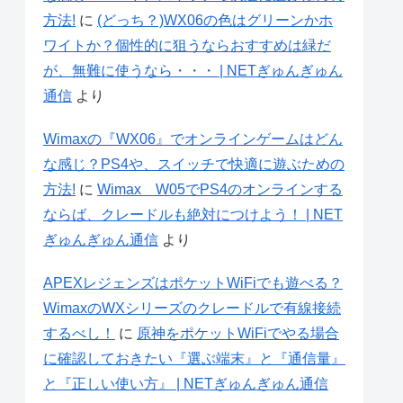
方法!
に
(どっち？)WX06の色はグリーンかホ
ワイトか？個性的に狙うならおすすめは緑だ
が、無難に使うなら・・・ | NETぎゅんぎゅん
通信
より
Wimaxの『WX06』でオンラインゲームはどん
な感じ？PS4や、スイッチで快適に遊ぶための
方法!
に
Wimax W05でPS4のオンラインする
ならば、クレードルも絶対につけよう！ | NET
ぎゅんぎゅん通信
より
APEXレジェンズはポケットWiFiでも遊べる？
WimaxのWXシリーズのクレードルで有線接続
するべし！
に
原神をポケットWiFiでやる場合
に確認しておきたい『選ぶ端末』と『通信量』
と『正しい使い方』 | NETぎゅんぎゅん通信