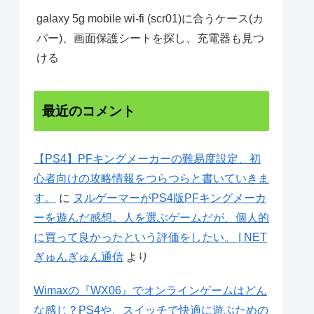
galaxy 5g mobile wi-fi (scr01)に合うケース(カ
バー)、画面保護シートを探し、充電器も見つ
ける
最近のコメント
【PS4】PFキングメーカーの難易度設定、初
心者向けの攻略情報をつらつらと書いていきま
す。
に
ヌルゲーマーがPS4版PFキングメーカ
ーを遊んだ感想。人を選ぶゲームだが、個人的
に買って良かったという評価をしたい。 | NET
ぎゅんぎゅん通信
より
Wimaxの『WX06』でオンラインゲームはどん
な感じ？PS4や、スイッチで快適に遊ぶための